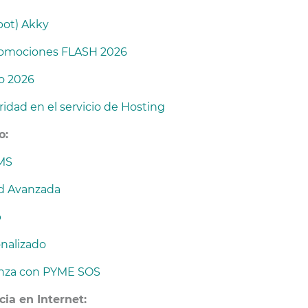
bot) Akky
promociones FLASH 2026
o 2026
idad en el servicio de Hosting
o:
SMS
ad Avanzada
b
onalizado
ianza con PYME SOS
cia en Internet: