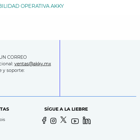
ILIDAD OPERATIVA AKKY
 UN CORREO
cional:
ventas@akky.mx
e y soporte:
TAS
SÍGUE A LA LIEBRE
ois