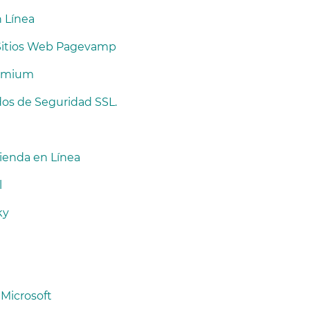
n Línea
e Sitios Web Pagevamp
Premium
ados de Seguridad SSL.
Tienda en Línea
l
ky
 Microsoft