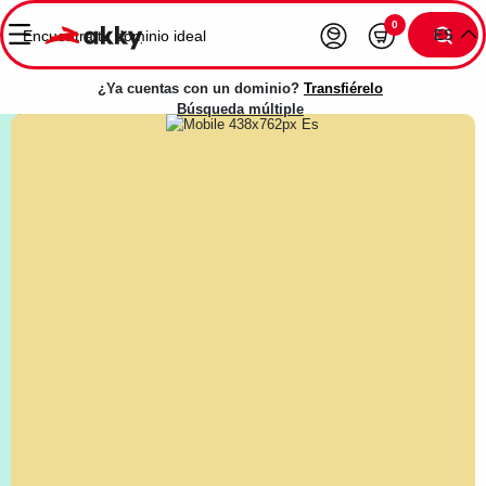
0
ES
¿Ya cuentas con un dominio?
Transfiérelo
Búsqueda múltiple